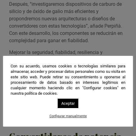
Después, “investigaremos dispositivos de carburo de
silicio y de óxido de galio más eficientes y
propondremos nuevas arquitecturas o diseños de
convertidores con estas tecnologías”, añade Perpiñà.
Con este desarrollo, los componentes se reducirán en
complejidad para ganar en fiabilidad.
Mejorar la seguridad, fiabilidad, resiliencia y
asequibilidad de los convertidores redundará en una
Con su acuerdo, usamos cookies o tecnologías similares para
red eléctrica
más eficiente. El equipo de Safepower
almacenar, acceder y procesar datos personales como su visita en
busca así “impulsar la transición energética de
este sitio web. Puede retirar su consentimiento u oponerse al
Europa”, concluye.
procesamiento de datos basado en intereses legítimos en
cualquier momento haciendo clic en "Configurar cookies" en
Estas soluciones proporcionarán una ventaja
nuestra política de cookies.
competitiva frente a los fabricantes de convertidores
Aceptar
de potencia no pertenecientes a la UE. Será también
una ventaja estratégica crucial para garantizar el
Configurar manualmente
liderazgo de Europa en el mercado energético.