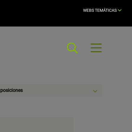
WEBS TEMÁTICAS
Abrir
menú
eccionar
posiciones
egoría: