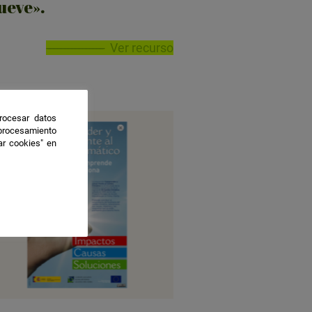
eve».
Ver recurso
rocesar datos
 procesamiento
ar cookies" en