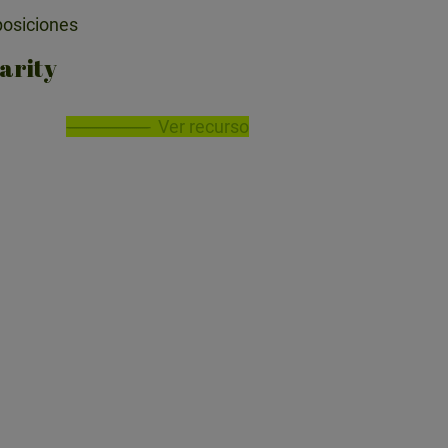
osiciones
arity
Ver recurso