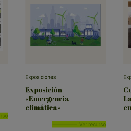
Exposiciones
Exp
Exposición
Co
«Emergencia
La
climática»
en
urso
Ver recurso