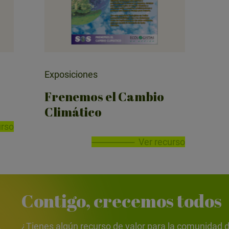
Exposiciones
Frenemos el Cambio
Climático
urso
Ver recurso
Contigo, crecemos todos
¿Tienes algún recurso de valor para la comunida