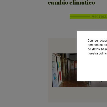
cambio climático
Ver rec
Con su acuer
personales co
de datos basa
nuestra políti