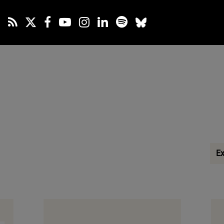
Sel
Ex
cat