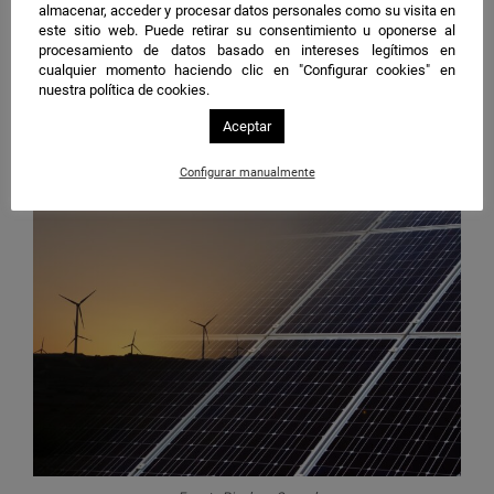
almacenar, acceder y procesar datos personales como su visita en
otros sectores.
este sitio web. Puede retirar su consentimiento u oponerse al
procesamiento de datos basado en intereses legítimos en
Detrás del trabajo que se está realizando en Andalucía
cualquier momento haciendo clic en "Configurar cookies" en
para promover la I+D+i en el ámbito del sector
nuestra política de cookies.
energético se encuentran también además de las
Aceptar
entidades anteriormente mencionados, centros de
investigación, universidades y otros organismos.
Configurar manualmente