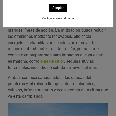
sigue siendo reforzar redes, mejorar el
almacenamiento, impulsar el
autoconsumo
y reducir
Aceptar
las emisiones del transporte y los edificios.
Configurar manualmente
Así, la respuesta al cambio climático combina dos
grandes líneas de acción. La mitigación busca reducir
las emisiones mediante renovables, eficiencia
energética, rehabilitación de edificios o movilidad
menos contaminante. La adaptación, por su parte,
consiste en prepararnos para impactos que ya están
en marcha, como
olas de calor
, sequías, lluvias
torrenciales, incendios o subida del nivel del mar.
Ambas son necesarias: reducir las causas del
problema y, al mismo tiempo, adaptar ciudades,
cultivos, infraestructuras y ecosistemas a un clima que
ya está cambiando.