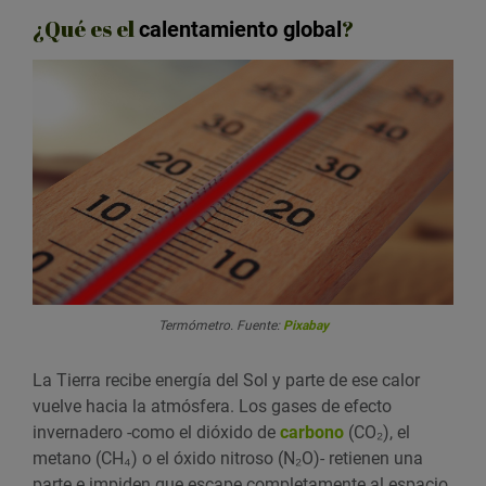
¿Qué es el
?
calentamiento global
Termómetro. Fuente:
Pixabay
La Tierra recibe energía del Sol y parte de ese calor
vuelve hacia la atmósfera. Los gases de efecto
invernadero -como el dióxido de
carbono
(CO₂), el
metano (CH₄) o el óxido nitroso (N₂O)- retienen una
parte e impiden que escape completamente al espacio,