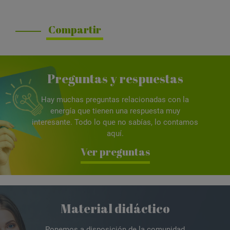
Compartir
Preguntas y respuestas
Hay muchas preguntas relacionadas con la
energía que tienen una respuesta muy
interesante. Todo lo que no sabías, lo contamos
aquí.
Ver preguntas
Material didáctico
Ponemos a disposición de la comunidad