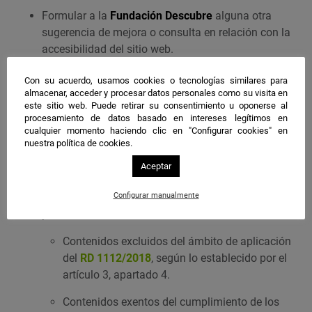
Formular a la
Fundación Descubre
alguna otra
sugerencia de mejora o consulta en relación con la
accesibilidad del sitio web.
A través del
formulario de contacto
o a través de los
Con su acuerdo, usamos cookies o tecnologías similares para
números de teléfono
(+34) 955 35 64 81
o
(+34) 663
almacenar, acceder y procesar datos personales como su visita en
este sitio web. Puede retirar su consentimiento u oponerse al
92 00 93
los usuarios de este sitio web pueden
procesamiento de datos basado en intereses legítimos en
presentar:
cualquier momento haciendo clic en "Configurar cookies" en
nuestra política de cookies.
Una queja relativa al cumplimiento de los
Aceptar
requisitos del
RD 1112/2018
.
Solicitar información sobre accesibilidad en
Configurar manualmente
puntos relativos a:
Contenidos excluidos del ámbito de aplicación
del
RD 1112/2018
, según lo establecido por el
artículo 3, apartado 4.
Contenidos exentos del cumplimiento de los