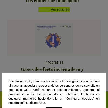
Los colores del hidrógeno
r
c
Ver recurso
a
t
e
g
o
r
í
a
:
Infografías
Gases de efecto invernadero y
calentamiento global
Con su acuerdo, usamos cookies o tecnologías similares para
Ver recurso
almacenar, acceder y procesar datos personales como su visita en
este sitio web. Puede retirar su consentimiento u oponerse al
procesamiento de datos basado en intereses legítimos en
cualquier momento haciendo clic en "Configurar cookies" en
Contigo, crecemos todos
nuestra política de cookies.