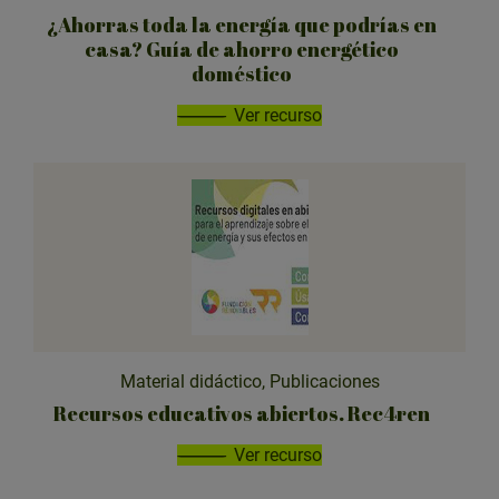
r
¿Ahorras toda la energía que podrías en
c
casa? Guía de ahorro energético
a
doméstico
t
Ver recurso
e
g
o
r
í
a
:
Material didáctico, Publicaciones
Recursos educativos abiertos. Rec4ren
Ver recurso