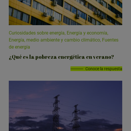
r
c
a
t
e
Curiosidades sobre energía, Energía y economía,
g
Energía, medio ambiente y cambio climático, Fuentes
o
de energía
r
¿Qué es la pobreza energética en verano?
í
a
Conoce la respuesta
: