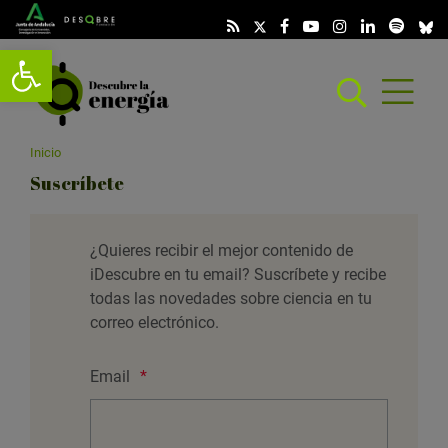
Abrir barra de herramientas
Abrir
menú
scar
Inicio
Suscríbete
¿Quieres recibir el mejor contenido de
iDescubre en tu email?
Suscríbete y recibe
todas las novedades sobre ciencia en tu
correo electrónico.
Email
*