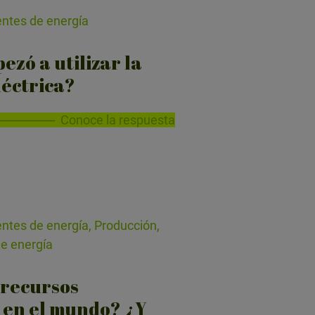
entes de energía
zó a utilizar la
léctrica?
Conoce la respuesta
ntes de energía, Producción,
de energía
 recursos
 en el mundo? ¿Y