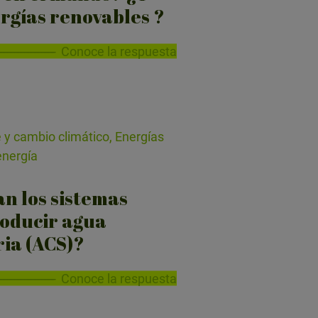
ergías renovables ?
Conoce la respuesta
 y cambio climático, Energías
energía
n los sistemas
roducir agua
ria (ACS)?
Conoce la respuesta