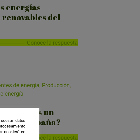
s energías
 renovables del
Conoce la respuesta
ntes de energía, Producción,
de energía
otérmica es un
tico en España?
rocesar datos
 procesamiento
ar cookies" en
Conoce la respuesta