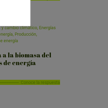
 y cambio climático, Energías
nergía, Producción,
de energía
 a la biomasa del
s de energía
Conoce la respuesta