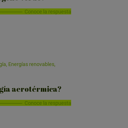
Conoce la respuesta
ía, Energías renovables,
rgía aerotérmica?
Conoce la respuesta