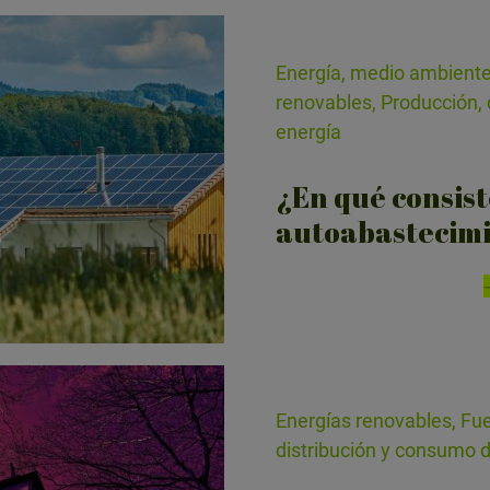
Energía, medio ambiente
renovables, Producción, 
energía
¿En qué consist
autoabastecimi
Energías renovables, Fue
distribución y consumo 