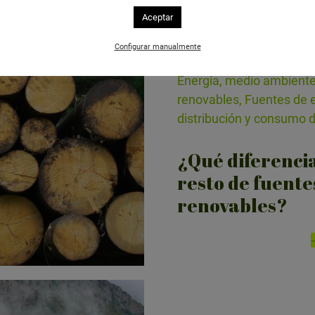
Aceptar
Configurar manualmente
Energía, medio ambiente
renovables, Fuentes de e
distribución y consumo 
¿Qué diferencia
resto de fuente
renovables?