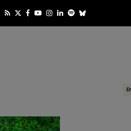
Sel
En
cat