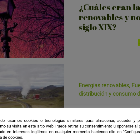
¿Cuáles eran la
renovables y no
siglo XIX?
Energías renovables, Fue
distribución y consumo 
¿La energía ge
recurso energé
do, usamos cookies o tecnologías similares para almacenar, acceder y p
mo su visita en este sitio web. Puede retirar su consentimiento u oponerse al
do en intereses legítimos en cualquier momento haciendo clic en "Configur
ca de cookies.