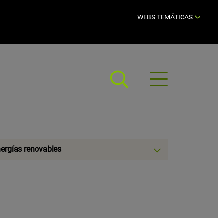
WEBS TEMÁTICAS
Abrir
menú
eccionar
ergías renovables
egoría: