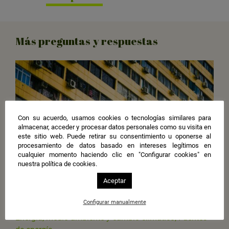
Más preguntas y respuestas
Con su acuerdo, usamos cookies o tecnologías similares para
almacenar, acceder y procesar datos personales como su visita en
este sitio web. Puede retirar su consentimiento u oponerse al
procesamiento de datos basado en intereses legítimos en
cualquier momento haciendo clic en "Configurar cookies" en
nuestra política de cookies.
Aceptar
Configurar manualmente
Curiosidades sobre energía, Energía y economía,
Energía, medio ambiente y cambio climático, Fuentes