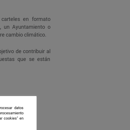
carteles en formato
al, un Ayuntamiento o
bre
cambio climático
.
etivo de contribuir al
puestas que se están
rocesar datos
 procesamiento
ar cookies" en