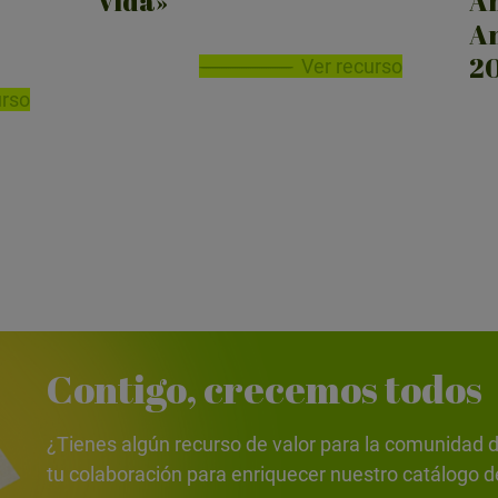
Vida»
Am
An
2
Ver recurso
urso
Contigo, crecemos todos
¿Tienes algún recurso de valor para la comunida
tu colaboración para enriquecer nuestro catálogo d