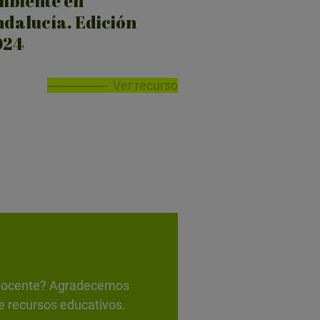
biente en
dalucía. Edición
024
Ver recurso
d docente? Agradecemos
e recursos educativos.