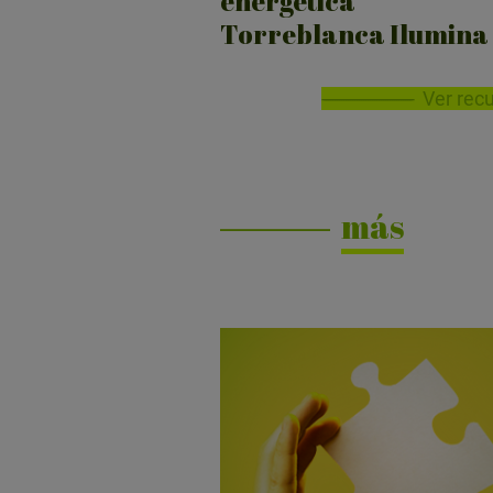
energética
Torreblanca Ilumina
Ver rec
más