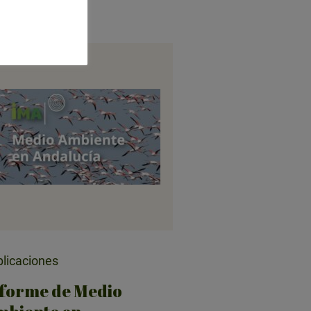
licaciones
forme de Medio