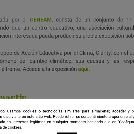
rada por el
CENEAM,
consta de un conjunto de 11 
iendo que un centro educativo, una asociación cultur
ación interesada pueda producir su propia exposición so
peo de Acción Educativa por el Clima, Clarity, con el obj
nómeno del cambio climático, sus causas y las res
le frente. Accede a la exposición
aquí.
partir
do, usamos cookies o tecnologías similares para almacenar, acceder y p
mo su visita en este sitio web. Puede retirar su consentimiento u oponerse al
do en intereses legítimos en cualquier momento haciendo clic en "Configur
ca de cookies.