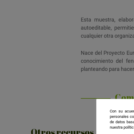
Esta muestra, elabo
autoeditable, permit
cualquier otra organiz
Nace del Proyecto Euro
conocimiento del fe
planteando para hacer
Com
Con su acuer
personales co
de datos basa
nuestra políti
Otros recursos