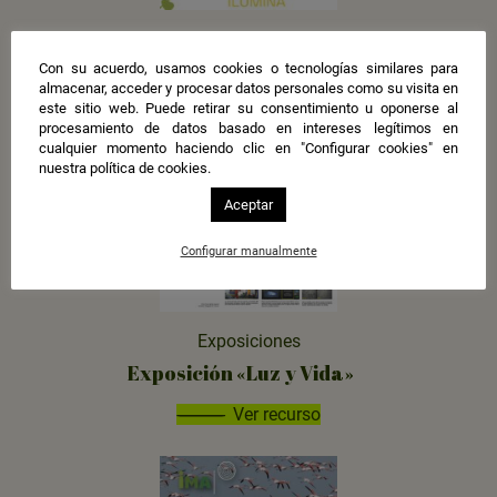
Recursos educativos
Comunidad energética Torreblanca
Con su acuerdo, usamos cookies o tecnologías similares para
almacenar, acceder y procesar datos personales como su visita en
Ilumina
este sitio web. Puede retirar su consentimiento u oponerse al
procesamiento de datos basado en intereses legítimos en
Ver recurso
cualquier momento haciendo clic en "Configurar cookies" en
nuestra política de cookies.
Aceptar
Configurar manualmente
Exposiciones
Exposición «Luz y Vida»
Ver recurso