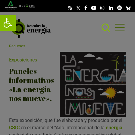
Abrir barra de herramientas
Abrir
menú
scar
Recursos
Exposiciones
Paneles
informativos
«La energía
nos mueve».
Esta exposición, que fue elaborada y producida por el
CSIC
en el marco del “Año internacional de la
energía
sostenible para todos”, ofrece una perspectiva global