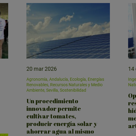
desde:
hasta:
20 mar 2026
14
Agronomía, Andalucía, Ecología, Energías
Inge
Renovables, Recursos Naturales y Medio
Natu
Ambiente, Sevilla, Sostenibilidad
Op
Un procedimiento
re
innovador permite
hi
cultivar tomates,
me
producir energía solar y
art
ahorrar agua al mismo