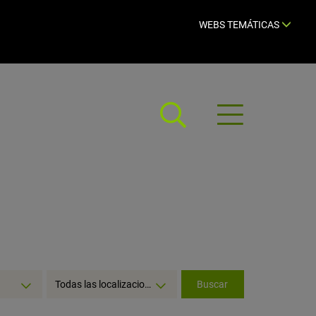
WEBS TEMÁTICAS
Abrir
menú
Seleccionar
Todas las localizaciones
Buscar
localización: