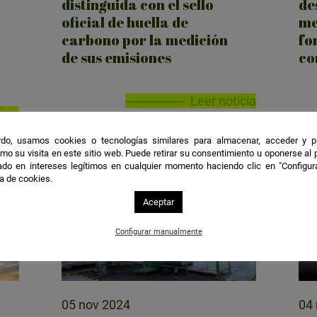
distinguida con el sello
de
oficial de huella de
me
carbono por la medición
fo
de sus emisiones
co
Leer noticia
icia
do, usamos cookies o tecnologías similares para almacenar, acceder y p
mo su visita en este sitio web. Puede retirar su consentimiento u oponerse al
do en intereses legítimos en cualquier momento haciendo clic en "Configur
ca de cookies.
Aceptar
Configurar manualmente
05 nov 2024
04 