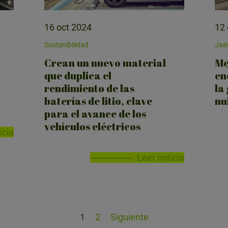
16 oct 2024
12 
Sostenibilidad
Jaé
Crean un nuevo material
Me
que duplica el
en
rendimiento de las
la
baterías de litio, clave
nu
para el avance de los
vehículos eléctricos
icia
Leer noticia
1
2
Siguiente