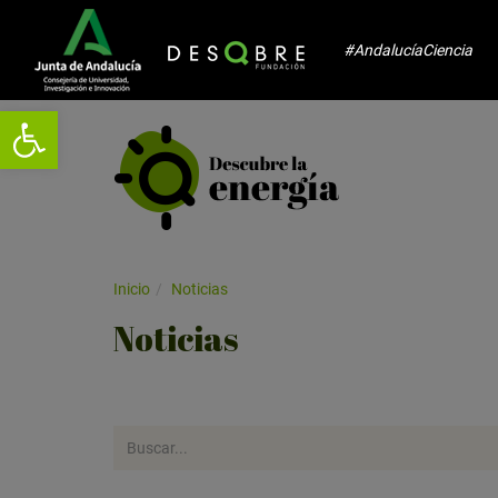
#AndalucíaCiencia
Abrir barra de herramientas
Inicio
Noticias
Noticias
Realiza
aquí