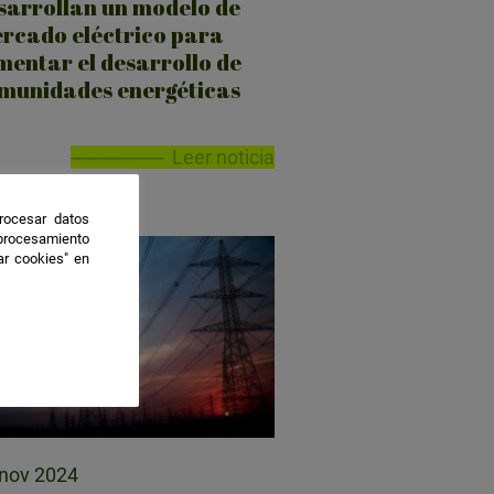
sarrollan un modelo de
rcado eléctrico para
mentar el desarrollo de
munidades energéticas
Leer noticia
rocesar datos
 procesamiento
ar cookies" en
nov 2024