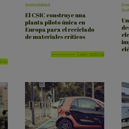
Sostenibilidad
Ener
Sost
El CSIC construye una
Un
planta piloto única en
de
Europa para el reciclado
el
de materiales críticos
im
el
Leer noticia
icia