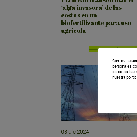
‘alga invasora’ de las
costas en un
biofertilizante para uso
agrícola
Leer not
Con su acuer
personales co
de datos basa
nuestra políti
03 dic 2024