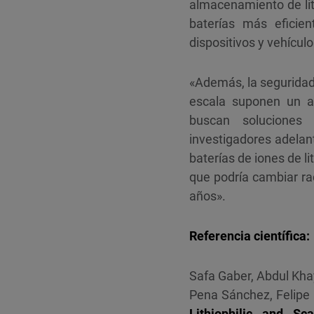
almacenamiento de lit
baterías más efici
dispositivos y vehícul
«Además, la seguridad
escala suponen un a
buscan soluciones
investigadores adela
baterías de iones de l
que podría cambiar r
años».
Referencia científica:
Safa Gaber, Abdul Kh
Pena Sánchez, Felipe
Lithiophilic and S