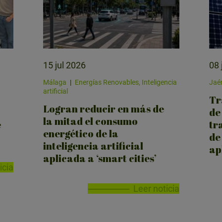
15 jul 2026
08 
Málaga
|
Energías Renovables, Inteligencia
Jaé
artificial
Tr
Logran reducir en más de
de
la mitad el consumo
e
tr
energético de la
de
inteligencia artificial
ap
aplicada a ‘smart cities’
icia
Leer noticia