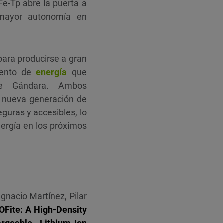
Fe-Tp abre la puerta a
 mayor autonomía en
para producirse a gran
ento de
energía
que
ade Gándara. Ambos
a nueva generación de
guras y accesibles, lo
ergía en los próximos
acio Martínez, Pilar
Fite: A High-Density
rgeable Lithium-Ion