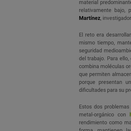
material predominant
relativamente bajo,
Martínez
, investigado
El reto era desarroll
mismo tiempo, manten
seguridad medioambi
del trabajo. Para ello
combina moléculas org
que permiten almacena
porque presentan un
dificultades para su p
Estos dos problemas 
metal-orgánico con
rendimiento como mate
forma, mantienen l