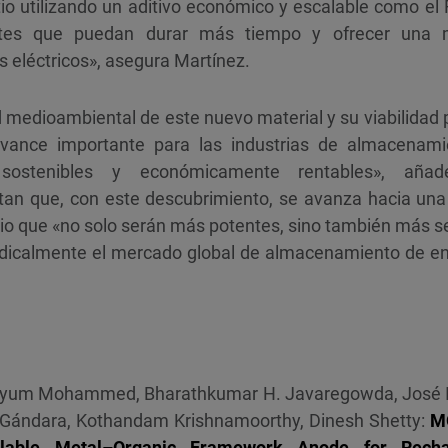
io utilizando un aditivo económico y escalable como el 
entes que puedan durar más tiempo y ofrecer una
os eléctricos», asegura Martínez.
 medioambiental de este nuevo material y su viabilidad 
vance importante para las industrias de almacenami
 sostenibles y económicamente rentables», añ
ntan que, con este descubrimiento, se avanza hacia un
itio que «no solo serán más potentes, sino también más se
adicalmente el mercado global de almacenamiento de en
ayum Mohammed, Bharathkumar H. Javaregowda, José Ign
 Gándara, Kothandam Krishnamoorthy, Dinesh Shetty:
MO
calable Metal–Organic Framework Anode for Recha