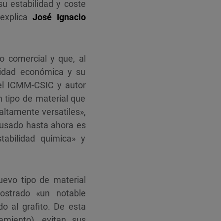
u estabilidad y coste
 explica
José Ignacio
o comercial y que, al
lidad económica y su
del ICMM-CSIC y autor
n tipo de material que
ltamente versatiles»,
n usado hasta ahora es
tabilidad química» y
evo tipo de material
ostrado «un notable
o al grafito. De esta
miento), evitan sus