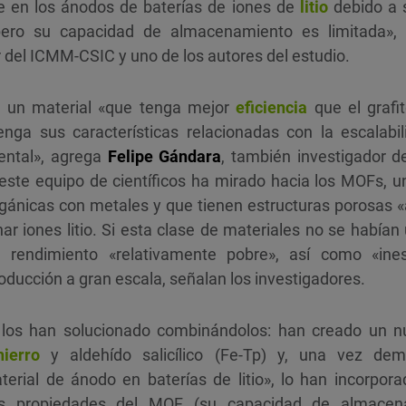
e en los ánodos de baterías de iones de
litio
debido a s
 pero su capacidad de almacenamiento es limitada»,
r del ICMM-CSIC y uno de los autores del estudio.
ar un material «que tenga mejor
eficiencia
que el grafit
ga sus características relacionadas con la escalabi
ental», agrega
Felipe Gándara
, también investigador 
, este equipo de científicos ha mirado hacia los MOFs, u
ánicas con metales y que tienen estructuras porosas «a
r iones litio. Si esta clase de materiales no se había
 rendimiento «relativamente pobre», así como «ines
roducción a gran escala, señalan los investigadores.
los han solucionado combinándolos: han creado un nu
hierro
y aldehído salicílico (Fe-Tp) y, una vez dem
rial de ánodo en baterías de litio», lo han incorporad
as propiedades del MOF (su capacidad de almacena