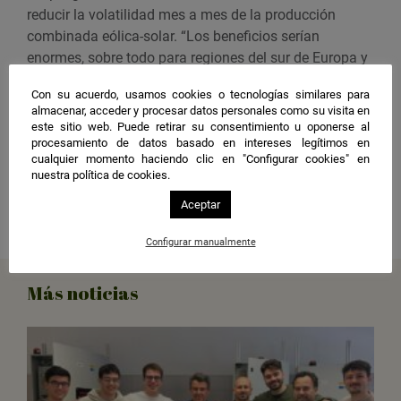
reducir la volatilidad mes a mes de la producción
combinada eólica-solar. “Los beneficios serían
enormes, sobre todo para regiones del sur de Europa y
a nivel continental”, concluyen.
Con su acuerdo, usamos cookies o tecnologías similares para
almacenar, acceder y procesar datos personales como su visita en
Imagen 1.
La integración de renovables en los planes
este sitio web. Puede retirar su consentimiento u oponerse al
de desarrollo se ve comprometida por la
i
ntermitencia
procesamiento de datos basado en intereses legítimos en
de su producción, sujeta a la variabilidad de las
cualquier momento haciendo clic en "Configurar cookies" en
nuestra política de cookies.
condiciones atmosféricas. / Fuente:
Pexels.
Aceptar
Compartir
Configurar manualmente
Más noticias