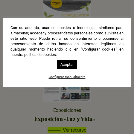
Con su acuerdo, usamos cookies o tecnologías similares para
Recursos educativos
almacenar, acceder y procesar datos personales como su visita en
Comunidad energética Torreblanca
este sitio web. Puede retirar su consentimiento u oponerse al
Ilumina
procesamiento de datos basado en intereses legítimos en
cualquier momento haciendo clic en "Configurar cookies" en
nuestra política de cookies.
Ver recurso
Aceptar
Configurar manualmente
Exposiciones
Exposición «Luz y Vida»
Ver recurso