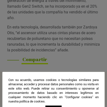
generación de energía a través del movimiento,
llamado Gen2 Switch, se ha incorporado ya en el 20%
de las unidades que la compañía ha vendido el último
año.
En esta tecnología, desarrollada también por Zardoya
Otis, “el ascensor utiliza unas cintas planas de acero
recubiertas de poliuretano que no necesitan poleas
ranuradas, lo que incrementa la durabilidad y minimiza
la posibilidad de incidencias” añade.
Compartir
Más noticias
Con su acuerdo, usamos cookies o tecnologías similares para
almacenar, acceder y procesar datos personales como su visita en
este sitio web. Puede retirar su consentimiento u oponerse al
procesamiento de datos basado en intereses legítimos en
cualquier momento haciendo clic en "Configurar cookies" en
nuestra política de cookies.