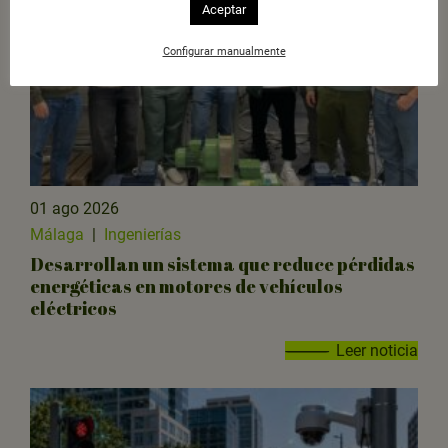
Aceptar
Configurar manualmente
01 ago 2026
Málaga
|
Ingenierías
Desarrollan un sistema que reduce pérdidas
energéticas en motores de vehículos
eléctricos
Leer noticia