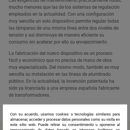
Las exigencias de mantenimiento prácticamente nulas,
mucho menores que las de los sistemas de regulación
empleados en la actualidad. Con una configuración
muy sencilla un solo dispositivo permite regular todas
las lámparas de una misma línea entre dos niveles de
tensión y así disminuye de manera eficiente su
consumo sin acelerar por ello su envejecimiento.
La fabricación del nuevo dispositivo es un proceso
fácil y económico que no precisa de mano de obra
muy especializada. Del mismo modo, también es muy
sencilla su instalación en las líneas de alumbrado
público. En la actualidad, la invención patentada ha
sido ya licenciada a una empresa española fabricante
de transformadores.
Compartir
Con su acuerdo, usamos cookies o tecnologías similares para
almacenar, acceder y procesar datos personales como su visita en
este sitio web. Puede retirar su consentimiento u oponerse al
procesamiento de datos basado en intereses legítimos en