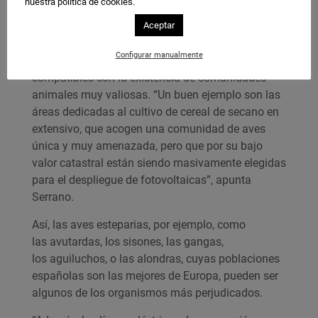
nuestra política de cookies.
Aceptar
Los científicos recuerdan que
la biodiversidad ibérica más singular se encuentra
Configurar manualmente
también en sistemas productivos tradicionales,
compatibles con la existencia de comunidades
animales muy valiosas. “Un buen ejemplo son las
áreas dedicadas al cultivo de cereal de secano en
extensivo, que acogen una comunidad de aves
única y muy amenazada, pero que por su bajo
valor catastral están siendo masivamente elegidas
para el despliegue de fotovoltaicas”, apunta
Serrano.
Así, las aves esteparias, por ejemplo, como
las avutardas, los sisones, las gangas,
los aguiluchos, o las alondras, cuyas poblaciones
españolas son las mejores de Europa, pueden ser
algunos de los organismos más perjudicados.