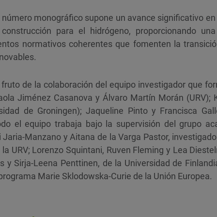
e número monográfico supone un avance significativo en 
 construcción para el hidrógeno, proporcionando una
mentos normativos coherentes que fomenten la transici
novables.
s fruto de la colaboración del equipo investigador que fo
ola Jiménez Casanova y Álvaro Martín Morán (URV); K
idad de Groningen); Jaqueline Pinto y Francisca Gall
Todo el equipo trabaja bajo la supervisión del grupo 
di Jaria-Manzano y Aitana de la Varga Pastor, investiga
 la URV; Lorenzo Squintani, Ruven Fleming y Lea Dieste
 y Sirja-Leena Penttinen, de la Universidad de Finlandia
l programa Marie Sklodowska-Curie de la Unión Europea.