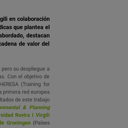
gili en colaboración
dicas que plantea el
 abordado, destacan
 cadena de valor del
, pero su despliegue a
as. Con el objetivo de
THERESA (Training for
a primera red europea
ltados de este trabajo
onmental & Planning
sidad Rovira i Virgili
de Groningen
(Países