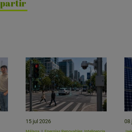
partir
15 jul 2026
08 
Málaga
|
Energías Renovables, Inteligencia
Jaé