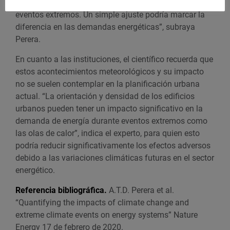
térmico
para ahorrar energía, sobre todo durante
eventos extremos. Un simple ajuste podría marcar la
diferencia en las demandas energéticas”, subraya
Perera.
En cuanto a las instituciones, el científico recuerda que
estos acontecimientos meteorológicos y su impacto
no se suelen contemplar en la planificación urbana
actual. “La orientación y densidad de los edificios
urbanos pueden tener un impacto significativo en la
demanda de energía durante eventos extremos como
las olas de calor”, indica el experto, para quien esto
podría reducir significativamente los efectos adversos
debido a las variaciones climáticas futuras en el sector
energético.
Referencia bibliográfica.
A.T.D. Perera et al.
“Quantifying the impacts of climate change and
extreme climate events on energy systems” Nature
Energy 17 de febrero de 2020.