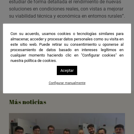
estudiar de forma detallada el rendimiento de nuevas
soluciones en condiciones reales, con vistas a mejorar
su viabilidad técnica y económica en entornos rurales”.
SOLETAQUA se alinea con los objetivos estratégicos
Con su acuerdo, usamos cookies o tecnologías similares para
nacionales y europeos en transición energética,
almacenar, acceder y procesar datos personales como su visita en
promoviendo tecnologías limpias que reduzcan las
este sitio web. Puede retirar su consentimiento u oponerse al
emisiones de gases de efecto invernadero, mejoren la
procesamiento de datos basado en intereses legítimos en
cualquier momento haciendo clic en "Configurar cookies" en
eficiencia en el uso del agua y favorezcan el desarrollo
nuestra política de cookies.
de soluciones industriales sostenibles.
Aceptar
Compartir
Configurar manualmente
Más noticias