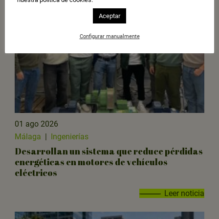
Aceptar
Configurar manualmente
01 ago 2026
Málaga
|
Ingenierías
Desarrollan un sistema que reduce pérdidas
energéticas en motores de vehículos
eléctricos
Leer noticia