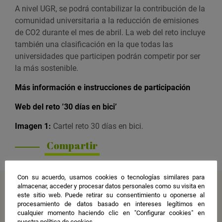
A nivel UGR, se podrá contabilizar la contribución de la
comunidad universitaria a la reducción de emisiones
de CO2
durante el mes de abril.
La web del reto incluye
también una clasificación en la que todas las
universidades que participen podrán competir por ser
la más sostenible.
Más información e instrucciones de participación
Web del reto ’30 días en bici’
Imagen 1:
Cartel reto 30 días en bici.
Compartir
Con su acuerdo, usamos cookies o tecnologías similares para
almacenar, acceder y procesar datos personales como su visita en
Más noticias
este sitio web. Puede retirar su consentimiento u oponerse al
procesamiento de datos basado en intereses legítimos en
cualquier momento haciendo clic en "Configurar cookies" en
nuestra política de cookies.