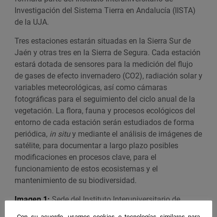
Investigación del Sistema Tierra en Andalucía (IISTA)
de la UJA.
Tres estaciones estarán situadas en la Sierra Sur de
Jaén y otras tres en la Sierra de Segura. Cada estación
estará dotada de sensores para la medición del flujo
de gases de efecto invernadero (CO2), radiación solar y
variables meteorológicas, así como cámaras
fotográficas para el seguimiento del ciclo anual de la
vegetación. La flora, fauna y procesos ecológicos del
entorno de cada estación serán estudiados de forma
periódica,
in situ
y mediante el análisis de imágenes de
satélite, para documentar a largo plazo posibles
modificaciones en procesos clave, para el
funcionamiento de estos ecosistemas y el
mantenimiento de su biodiversidad.
Imagen 1:
Sede del
Instituto Interuniversitario de
Investigación del Sistema Tierra en Andalucía
Con su acuerdo, usamos cookies o tecnologías similares para