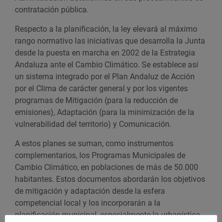
contratación pública.
Respecto a la planificación, la ley elevará al máximo
rango normativo las iniciativas que desarrolla la Junta
desde la puesta en marcha en 2002 de la Estrategia
Andaluza ante el Cambio Climático. Se establece así
un sistema integrado por el Plan Andaluz de Acción
por el Clima de carácter general y por los vigentes
programas de Mitigación (para la reducción de
emisiones), Adaptación (para la minimización de la
vulnerabilidad del territorio) y Comunicación.
A estos planes se suman, como instrumentos
complementarios, los Programas Municipales de
Cambio Climático, en poblaciones de más de 50.000
habitantes. Estos documentos abordarán los objetivos
de mitigación y adaptación desde la esfera
competencial local y los incorporarán a la
planificación municipal, especialmente la urbanística.