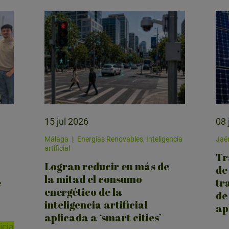
15 jul 2026
08 
Málaga
|
Energías Renovables, Inteligencia
Jaé
artificial
Tr
Logran reducir en más de
de
la mitad el consumo
e
tr
energético de la
de
inteligencia artificial
ap
aplicada a ‘smart cities’
icia