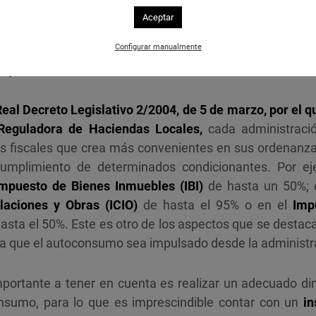
untamiento puede contribuir tanto a agilizar el proced
Aceptar
sarrollo del autoconsumo en su municipio.
Configurar manualmente
es y adecuado dimensionamiento de las instalaciones
eal Decreto Legislativo 2/2004, de 5 de marzo, por el q
 Reguladora de Haciendas Locales,
cada administració
es fiscales que crea más convenientes en sus ordenanza
 cumplimiento de determinados condicionantes. Por ej
Impuesto de Bienes Inmuebles (IBI)
de hasta un 50%; 
laciones y Obras (ICIO)
de hasta el 95% o en el
Imp
asta el 50%. Este es otro de los aspectos que se destaca
ra que el autoconsumo sea impulsado desde la administra
portante a tener en cuenta es realizar un adecuado d
onsumo, para lo que es imprescindible contar con un
in