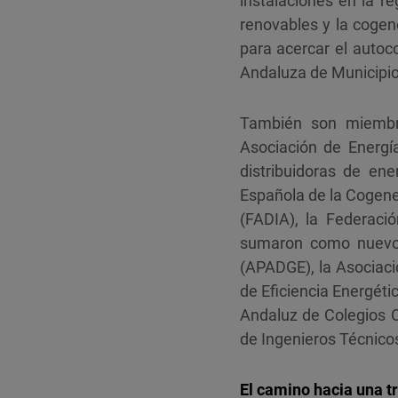
instalaciones en la re
renovables y la cogen
para acercar el autoc
Andaluza de Municipio
También son miembro
Asociación de Energí
distribuidoras de ene
Española de la Cogene
(FADIA), la Federaci
sumaron como nuevos 
(APADGE), la Asociac
de Eficiencia Energét
Andaluz de Colegios Of
de Ingenieros Técnicos
El camino hacia una
t