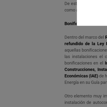
De esta manera, un ay
como a fomentar el de
Bonificaciones fiscal
Dentro del marco del
R
refundido de la Ley
aquellas bonificacion
las instalaciones el
bonificaciones en el
Construcciones, Insta
Económicas (IAE)
de h
Energía en su Guía pa
Otro elemento muy im
instalación de autoc