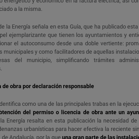
 energético y económico en la factura eléctrica, así co
ciado a la misma.
e la Energía señala en esta Guía, que ha publicado est
pel ejemplarizante que tienen los ayuntamientos y ent
onar el autoconsumo desde una doble vertiente: promo
os municipales y como facilitadores de aquellas instalaci
as del municipio, simplificando trámites adminis
.
ia de obra por declaración responsable
identifica como una de las principales trabas en la ejecu
btención del permiso o licencia de obra ante un ayu
a Energía resalta en esta publicación la necesidad de
denanzas urbanísticas para hacer efectiva la reciente si
 de Andalucía, por la que
una gran parte de las instala