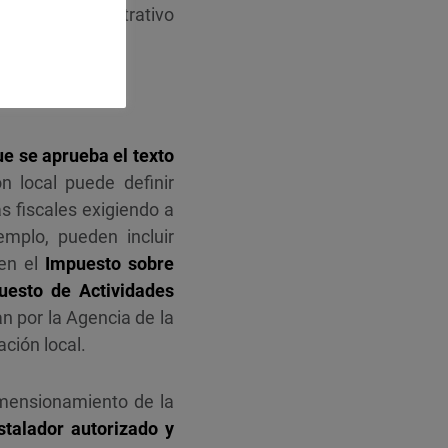
imiento administrativo
ue se aprueba el texto
n local puede definir
s fiscales exigiendo a
emplo, pueden incluir
en el
Impuesto sobre
uesto de Actividades
n por la Agencia de la
ción local.
imensionamiento de la
stalador autorizado y