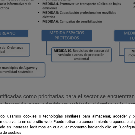
tificadas como prioritarias para el sector se encuentran 
 inversión para adquirir un vehículo eléctrico y la in
oncesión de incentivos. Esta ha sido, precisamente, una
do, usamos cookies o tecnologías similares para almacenar, acceder y p
r el Gobierno de la Junta de Andalucía a través del 
mo su visita en este sitio web. Puede retirar su consentimiento u oponerse al
do en intereses legítimos en cualquier momento haciendo clic en "Configur
a un transporte sostenible, el cual finalizó en diciemb
ca de cookies.