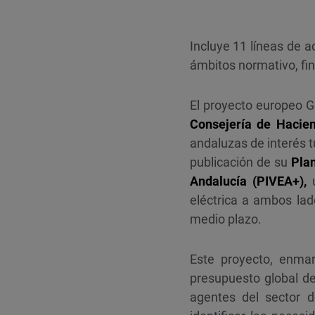
Incluye 11 líneas de a
ámbitos normativo, fin
El proyecto europeo Ga
Consejería de Hacien
andaluzas de interés t
publicación de su
Pla
Andalucía
(PIVEA+),
u
eléctrica a ambos lado
medio plazo.
Este proyecto, enma
presupuesto global d
agentes del sector d