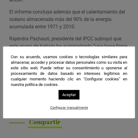
El informe concluye además que el calentamiento del
océano almacenada más del 90% de la energía
acumulada entre 1971 y 2010.
Rajendra Pachauri, presidente del IPCC subrayó que
este grupo de trabajo ha suministrado “una base firme
sobre las consideraciones de los impactos del cambio
Con su acuerdo, usamos cookies o tecnologías similares para
climático en los sistemas humanos y naturales, y las
almacenar, acceder y procesar datos personales como su visita en
formas de afrontar el desafío que supone”.
este sitio web. Puede retirar su consentimiento u oponerse al
procesamiento de datos basado en intereses legítimos en
cualquier momento haciendo clic en "Configurar cookies" en
El Grupo de Trabajo II y el Grupo de Trabajo III del IPCC,
nuestra política de cookies.
se reunirán en marzo y abril de 2014. La Quinta
Evaluación del Informe concluirá con la publicación de
Aceptar
una síntesis a modo de resumen que saldrá a la luz en
Configurar manualmente
octubre de 2014.
Compartir