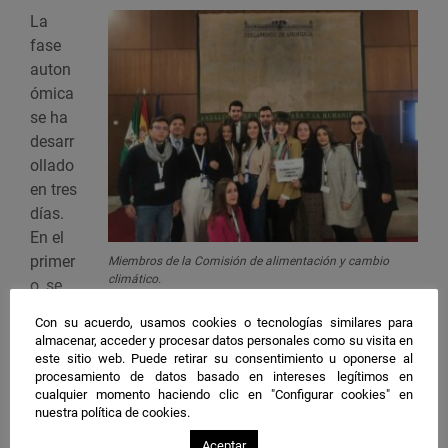
La
fase
auton
ómica
se ha
desarr
ollado
en tres
días.
En el
primer
Miembros de la Comisión de alimentación y cambio
climático.
o, se
confor
Con su acuerdo, usamos cookies o tecnologías similares para
maron cuatro comités y se promovieron actividades
almacenar, acceder y procesar datos personales como su visita en
para que se conozcan sus miembros. El segundo día,
este sitio web. Puede retirar su consentimiento u oponerse al
procesamiento de datos basado en intereses legítimos en
los estudiantes pusieron en común toda la
cualquier momento haciendo clic en "Configurar cookies" en
información y charlaron con expertos en cada línea de
nuestra política de cookies.
debate que han trabajado: alimentación y cambio
Aceptar