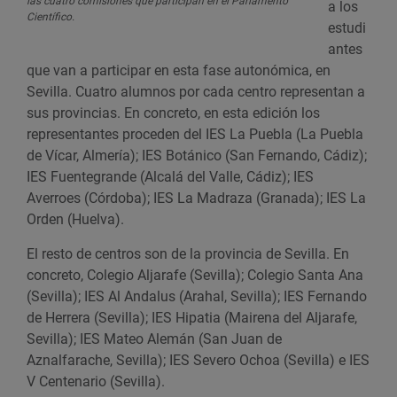
las cuatro comisiones que participan en el Parlamento
a los
Científico.
estudi
antes
que van a participar en esta fase autonómica, en
Sevilla. Cuatro alumnos por cada centro representan a
sus provincias. En concreto, en esta edición los
representantes proceden del IES La Puebla (La Puebla
de Vícar, Almería); IES Botánico (San Fernando, Cádiz);
IES Fuentegrande (Alcalá del Valle, Cádiz); IES
Averroes (Córdoba); IES La Madraza (Granada); IES La
Orden (Huelva).
El resto de centros son de la provincia de Sevilla. En
concreto, Colegio Aljarafe (Sevilla); Colegio Santa Ana
(Sevilla); IES Al Andalus (Arahal, Sevilla); IES Fernando
de Herrera (Sevilla); IES Hipatia (Mairena del Aljarafe,
Sevilla); IES Mateo Alemán (San Juan de
Aznalfarache, Sevilla); IES Severo Ochoa (Sevilla) e IES
V Centenario (Sevilla).