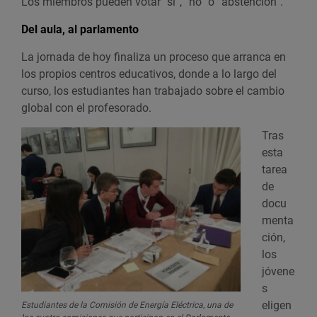
Los miembros pueden votar “sí”, “no” o “abstención”.
Del aula, al parlamento
La jornada de hoy finaliza un proceso que arranca en
los propios centros educativos, donde a lo largo del
curso, los estudiantes han trabajado sobre el cambio
global con el profesorado.
Tras
esta
tarea
de
docu
menta
ción,
los
jóvene
s
eligen
Estudiantes de la Comisión de Energía Eléctrica, una de