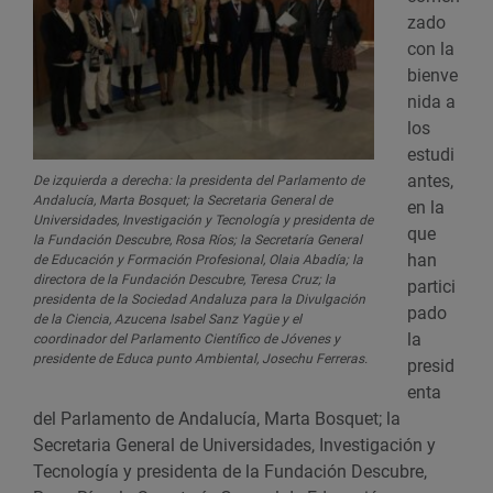
zado
con la
bienve
nida a
los
estudi
antes,
De izquierda a derecha: la presidenta del Parlamento de
Andalucía, Marta Bosquet; la Secretaria General de
en la
Universidades, Investigación y Tecnología y presidenta de
que
la Fundación Descubre, Rosa Ríos; la Secretaría General
han
de Educación y Formación Profesional, Olaia Abadía; la
directora de la Fundación Descubre, Teresa Cruz; la
partici
presidenta de la Sociedad Andaluza para la Divulgación
pado
de la Ciencia, Azucena Isabel Sanz Yagüe y el
la
coordinador del Parlamento Científico de Jóvenes y
presidente de Educa punto Ambiental, Josechu Ferreras.
presid
enta
del Parlamento de Andalucía, Marta Bosquet; la
Secretaria General de Universidades, Investigación y
Tecnología y presidenta de la Fundación Descubre,