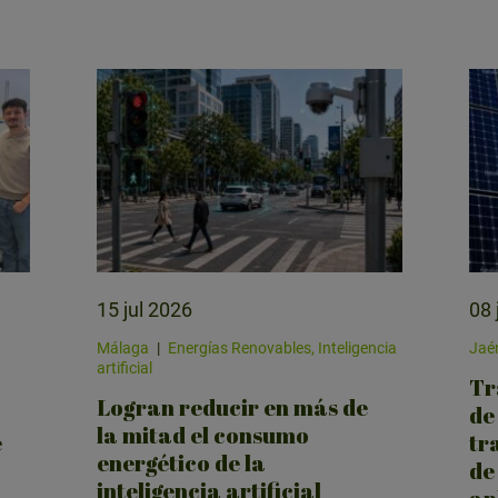
15 jul 2026
08 
Málaga
|
Energías Renovables, Inteligencia
Jaé
artificial
Tr
Logran reducir en más de
de
la mitad el consumo
e
tr
energético de la
de
inteligencia artificial