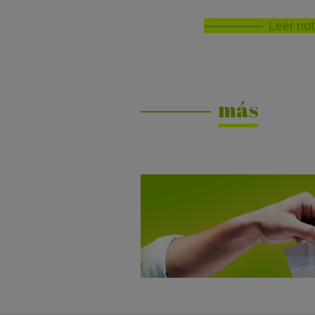
Leer not
más