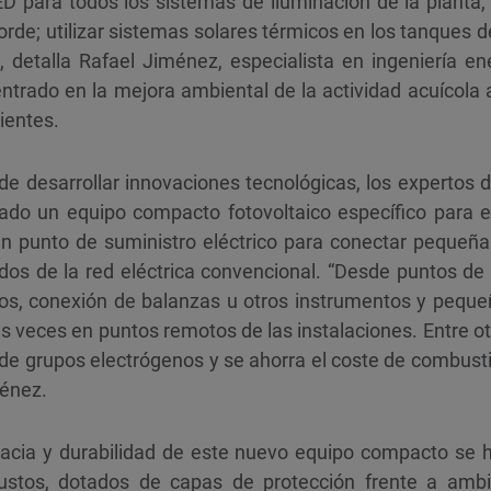
D para todos los sistemas de iluminación de la planta,
orde; utilizar sistemas solares térmicos en los tanques de
 detalla Rafael Jiménez, especialista en ingeniería e
trado en la mejora ambiental de la actividad acuícola a
ientes.
 de desarrollar innovaciones tecnológicas, los experto
ado un equipo compacto fotovoltaico específico para el
un punto de suministro eléctrico para conectar pequeñ
os de la red eléctrica convencional. “Desde puntos de 
tos, conexión de balanzas u otros instrumentos y pequ
 veces en puntos remotos de las instalaciones. Entre ot
o de grupos electrógenos y se ahorra el coste de combus
ménez.
icacia y durabilidad de este nuevo equipo compacto se 
ustos, dotados de capas de protección frente a ambie