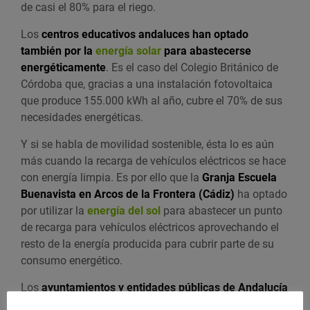
de casi el 80% para el riego.
Los
centros educativos andaluces han optado
también por la
energía solar
para abastecerse
energéticamente
. Es el caso del Colegio Británico de
Córdoba que, gracias a una instalación fotovoltaica
que produce 155.000 kWh al año, cubre el 70% de sus
necesidades energéticas.
Y si se habla de movilidad sostenible, ésta lo es aún
más cuando la recarga de vehículos eléctricos se hace
con energía limpia. Es por ello que la
Granja Escuela
Buenavista en Arcos de la Frontera (Cádiz)
ha optado
por utilizar la
energía del sol
para abastecer un punto
de recarga para vehículos eléctricos aprovechando el
resto de la energía producida para cubrir parte de su
consumo energético.
Los
ayuntamientos y entidades públicas de Andalucía
tampoco han querido mantenerse al margen de esta