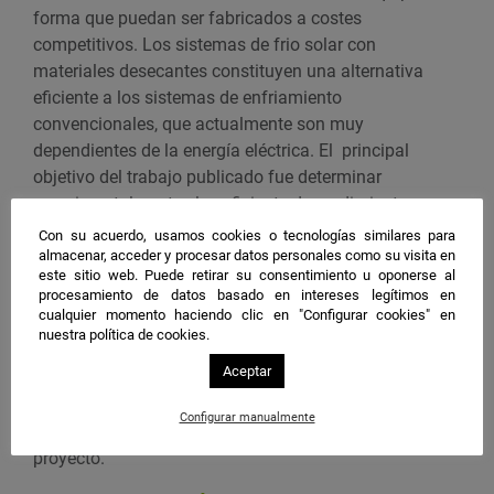
forma que puedan ser fabricados a costes
competitivos. Los sistemas de frio solar con
materiales desecantes constituyen una alternativa
eficiente a los sistemas de enfriamiento
convencionales, que actualmente son muy
dependientes de la energía eléctrica. El principal
objetivo del trabajo publicado fue determinar
experimentalmente el coeficiente de rendimiento
estacional del nuevo sistema de frio solar desarrollado,
Con su acuerdo, usamos cookies o tecnologías similares para
que está compuesto por una rueda desecante, un
almacenar, acceder y procesar datos personales como su visita en
este sitio web. Puede retirar su consentimiento u oponerse al
enfriador evaporativo indirecto y un colector solar.
procesamiento de datos basado en intereses legítimos en
También se ha analizado la dependencia de la
cualquier momento haciendo clic en "Configurar cookies" en
eficiencia del equipo con las condiciones ambientales
nuestra política de cookies.
y el porcentaje de energía renovable utilizado por el
Aceptar
mismo.
Configurar manualmente
Imagen 1.
Equipo de climatización utilizado en el
proyecto.