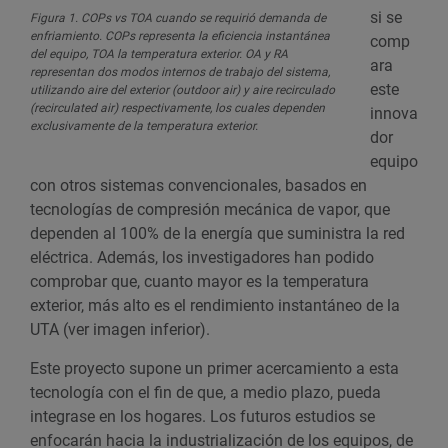
si se
Figura 1. COPs vs TOA cuando se requirió demanda de
enfriamiento. COPs representa la eficiencia instantánea
comp
del equipo, TOA la temperatura exterior. OA y RA
ara
representan dos modos internos de trabajo del sistema,
este
utilizando aire del exterior (outdoor air) y aire recirculado
(recirculated air) respectivamente, los cuales dependen
innova
exclusivamente de la temperatura exterior.
dor
equipo
con otros sistemas convencionales, basados en
tecnologías de compresión mecánica de vapor, que
dependen al 100% de la energía que suministra la red
eléctrica. Además, los investigadores han podido
comprobar que, cuanto mayor es la temperatura
exterior, más alto es el rendimiento instantáneo de la
UTA (ver imagen inferior).
Este proyecto supone un primer acercamiento a esta
tecnología con el fin de que, a medio plazo, pueda
integrase en los hogares. Los futuros estudios se
enfocarán hacia la industrialización de los equipos, de