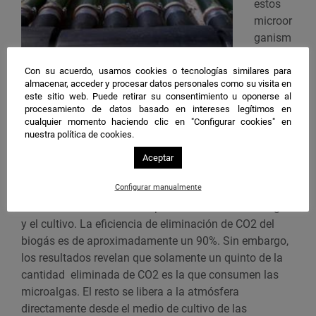
estos
microor
ganism
os
realizan
Con su acuerdo, usamos cookies o tecnologías similares para
almacenar, acceder y procesar datos personales como su visita en
su labor
este sitio web. Puede retirar su consentimiento u oponerse al
Los investigadores han confirmado la posibilidad de
fotosint
procesamiento de datos basado en intereses legítimos en
obtener biometano a partir de la acción de las
ética y
cualquier momento haciendo clic en "Configurar cookies" en
microalgas.
nuestra política de cookies.
así
poder
Aceptar
extrapolar potencialmente el método a nivel industrial.
Configurar manualmente
Con esto, han observado qué parte del CO2 se
consume o se elimina tras poner en contacto el biogás
y el cultivo. La eficiencia de eliminación de CO2 del
biogás es de aproximadamente un 90%. Sin embargo,
los resultados revelan que solamente un quinto de la
cantidad eliminada de CO2 es la que consumen las
microalgas. El resto se libera a la atmósfera
directamente desde el medio de cultivo de las