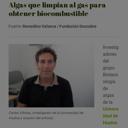
Algas que limpian al gas para
obtener biocombustible
Fuente:
Remedios Valseca / Fundación Descubre
Investig
adores
del
grupo
Biotecn
ología
de
algas
de la
Univers
Carlos Vílchez, investigador de la Universidad de
idad de
Huelva y coautor del artículo.
Huelva