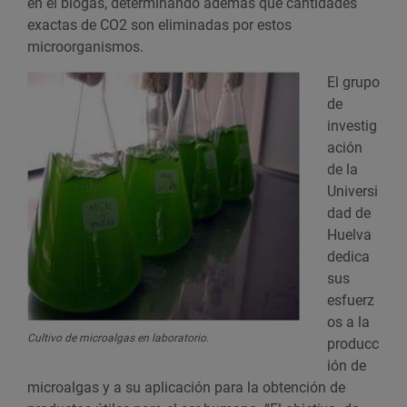
en el biogás, determinando además qué cantidades
exactas de CO2 son eliminadas por estos
microorganismos.
El grupo
de
investig
ación
de la
Universi
dad de
Huelva
dedica
sus
esfuerz
os a la
Cultivo de microalgas en laboratorio.
producc
ión de
microalgas y a su aplicación para la obtención de