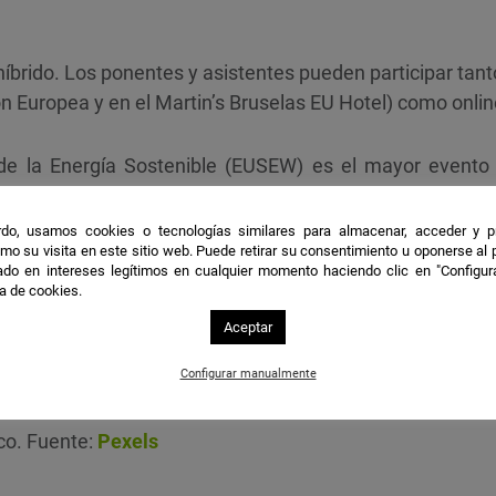
rido. Los ponentes y asistentes pueden participar tanto 
 Europea y en el Martin’s Bruselas EU Hotel) como onlin
 la Energía Sostenible (EUSEW) es el mayor evento 
y el
uso eficiente de la energía
en Europa. Está organ
bre Clima, Infraestructuras y Medio Ambiente (CINEA)
do, usamos cookies o tecnologías similares para almacenar, acceder y p
mo su visita en este sitio web. Puede retirar su consentimiento u oponerse al
do en intereses legítimos en cualquier momento haciendo clic en "Configur
ca de cookies.
as, más de 60 sesiones políticas, stands de la Feria de 
Aceptar
eo de la Energía para la Juventud
, EUSEW 2024 estará
ción energética.
Configurar manualmente
o. Fuente:
Pexels