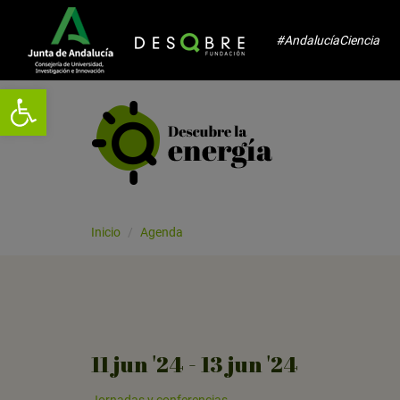
#AndalucíaCiencia
Abrir barra de herramientas
Inicio
Agenda
11
jun
'24 - 13
jun
'24
Jornadas y conferencias