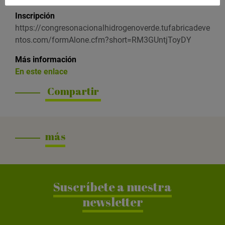
Inscripción
https://congresonacionalhidrogenoverde.tufabricadeve
ntos.com/formAlone.cfm?short=RM3GUntjToyDY
Más información
En este enlace
Compartir
más
Suscríbete a nuestra
newsletter