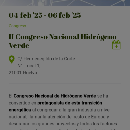
04
feb
'25 - 06
feb
'25
Congreso
II Congreso Nacional Hidrógeno
Verde
G
u
a
U
C/ Hermenegildo de la Corte
r
b
N1 Local 1,
d
i
21001 Huelva
a
c
r
a
e
c
El
Congreso Nacional de Hidrógeno Verde
se ha
v
i
convertido en
protagonista de esta transición
e
ó
energética
al congregar a la gran industria a nivel
n
n
nacional, llamar la atención del resto de Europa y
t
desgranar los grandes proyectos y todos los factores
o