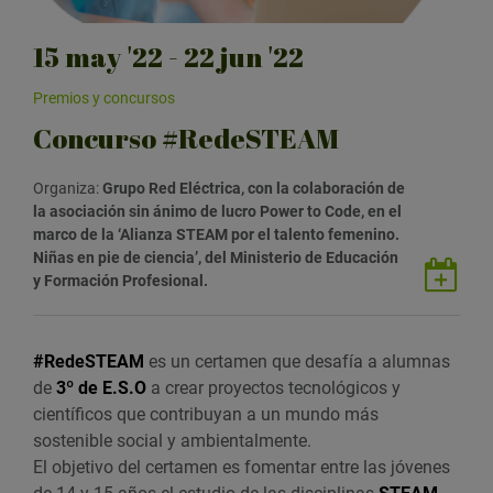
15
may
'22 - 22
jun
'22
Premios y concursos
Concurso #RedeSTEAM
Organiza:
Grupo Red Eléctrica, con la colaboración de
la asociación sin ánimo de lucro Power to Code, en el
marco de la ‘Alianza STEAM por el talento femenino.
Niñas en pie de ciencia’, del Ministerio de Educación
G
y Formación Profesional.
u
a
r
#RedeSTEAM
es un certamen que desafía a alumnas
d
de
3º de E.S.O
a crear proyectos tecnológicos y
a
científicos que contribuyan a un mundo más
r
sostenible social y ambientalmente.
e
El objetivo del certamen es fomentar entre las jóvenes
v