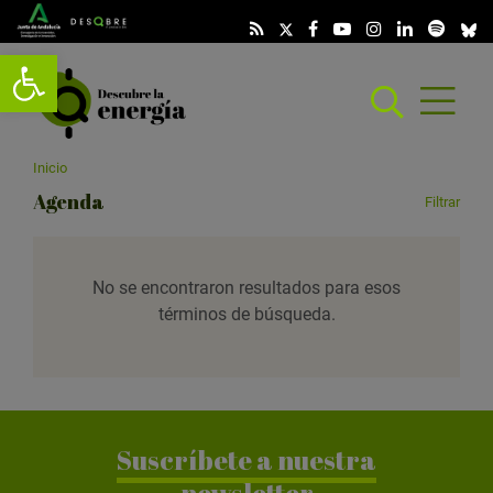
Abrir barra de herramientas
Abrir
menú
scar
Inicio
Agenda
Filtrar
No se encontraron resultados para esos
términos de búsqueda.
Suscríbete a nuestra