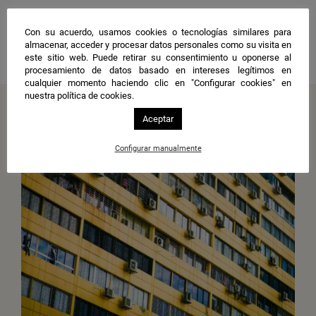
Imagen 1.
Central de energía. Fuente:
Pixabay
Con su acuerdo, usamos cookies o tecnologías similares para
Compartir
almacenar, acceder y procesar datos personales como su visita en
este sitio web. Puede retirar su consentimiento u oponerse al
procesamiento de datos basado en intereses legítimos en
cualquier momento haciendo clic en "Configurar cookies" en
nuestra política de cookies.
Más preguntas y respuestas
Aceptar
Configurar manualmente