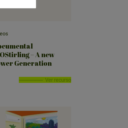
deos
ocumental
OStirling – A new
wer Generation
Ver recurso