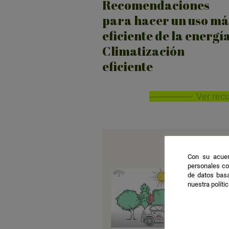
Recomendaciones
para hacer un uso má
eficiente de la energía
Climatización
eficiente
Ver rec
Con su acuer
personales co
de datos basa
nuestra políti