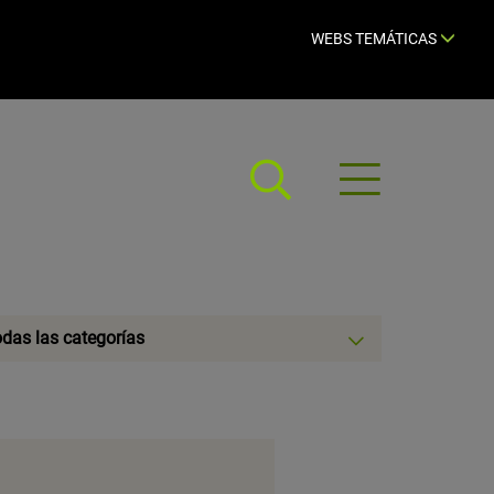
WEBS TEMÁTICAS
Abrir
menú
eccionar
das las categorías
egoría: