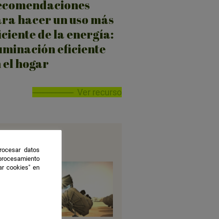
ecomendaciones
ra hacer un uso más
iciente de la energía:
uminación eficiente
 el hogar
Ver recurso
rocesar datos
 procesamiento
ar cookies" en