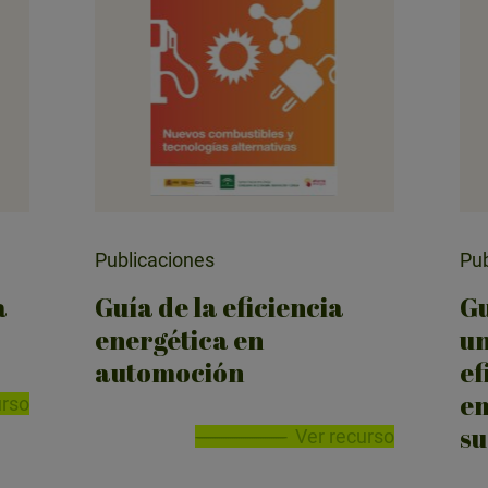
Publicaciones
Pub
a
Guía de la eficiencia
Gu
energética en
u
automoción
ef
em
urso
su
Ver recurso