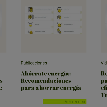
Publicaciones
Ví
Ahórrate energía:
R
s
Recomendaciones
pa
:
para ahorrar energía
ef
Tr
Ver recurso