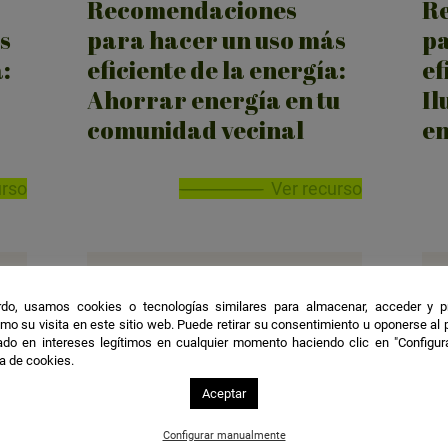
Recomendaciones
R
s
para hacer un uso más
pa
:
eficiente de la energía:
ef
Ahorrar energía en tu
Il
comunidad vecinal
en
urso
Ver recurso
do, usamos cookies o tecnologías similares para almacenar, acceder y p
mo su visita en este sitio web. Puede retirar su consentimiento u oponerse al
do en intereses legítimos en cualquier momento haciendo clic en "Configur
ca de cookies.
Aceptar
Configurar manualmente