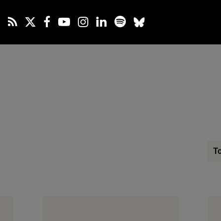
Sel
To
cat