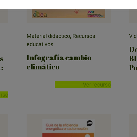
Material didáctico, Recursos
Ví
educativos
D
Infografía cambio
s
BI
climático
:
Po
Ver recurso
urso