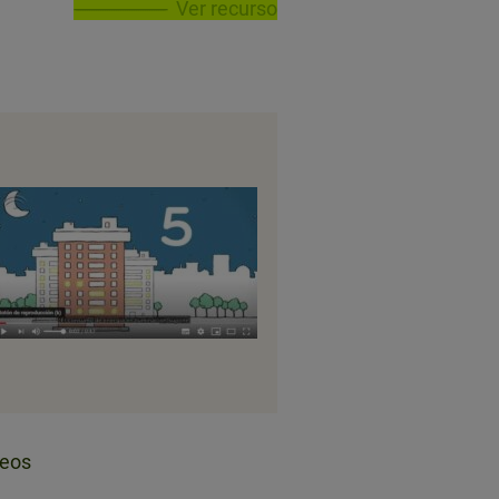
Ver recurso
deos