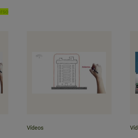
urso
Vídeos
Ví