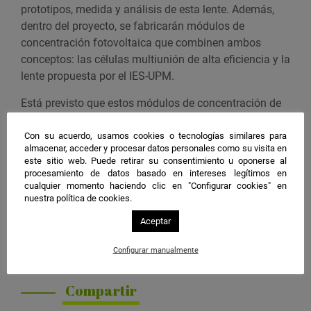
prototipos, medida y análisis de esta lente. Además,
dentro del proyecto, se fabricarán módulos de
concentración fotovoltaica que combinen ambos
conceptos: las células multiunión de alta eficiencia y la
lente propuesta por el IES-UPM.
Está previsto que estos módulos de concentración de
muy alta alcancen valores de eficiencia que dupliquen
a los de los paneles planos basados en silicio que se
Con su acuerdo, usamos cookies o tecnologías similares para
almacenar, acceder y procesar datos personales como su visita en
utilizan en la actualidad. De esta forma, se podrá
este sitio web. Puede retirar su consentimiento u oponerse al
reducir el coste de la energía fotovoltaica, el tiempo de
procesamiento de datos basado en intereses legítimos en
retorno energético de los paneles y la superficie que
cualquier momento haciendo clic en "Configurar cookies" en
nuestra política de cookies.
ocupan.
Aceptar
Imagen:
Primer prototipo de la lente acromática
desarrollada por el IES-UPM en el proyecto CPVMatch.
Configurar manualmente
/ UPM
Compartir