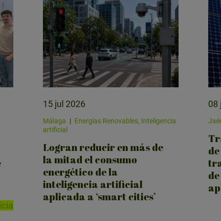
15 jul 2026
08 
Málaga
|
Energías Renovables, Inteligencia
Jaé
artificial
Tr
Logran reducir en más de
de
la mitad el consumo
e
tr
energético de la
de
inteligencia artificial
ap
aplicada a ‘smart cities’
icia