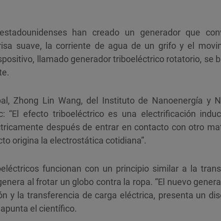
y estadounidenses han creado un generador que con
isa suave, la corriente de agua de un grifo y el movi
ispositivo, llamado generador triboeléctrico rotatorio, se
te.
cipal, Zhong Lin Wang, del Instituto de Nanoenergía y
c: “El efecto triboeléctrico es una electrificación ind
ctricamente después de entrar en contacto con otro mate
cto origina la electrostática cotidiana”.
eléctricos funcionan con un principio similar a la tran
genera al frotar un globo contra la ropa. “El nuevo genera
 y la transferencia de carga eléctrica, presenta un dise
apunta el científico.