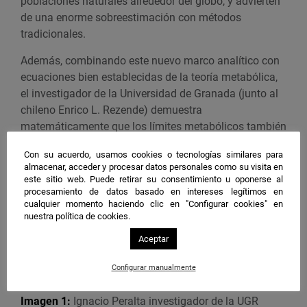
poblaciones naturales alrededor del globo, y advierten
de una enorme sobreestimación con métodos
tradicionales.
Además, combinando este nuevo marco analítico con
ecuaciones bien establecidas de la teoría metabólica,
el investigador de la Universidad de Granada (junto al
chileno Enrico L. Rezende) demuestra
matemáticamente que los límites metabólicos también
se escalan con el tamaño.
Con su acuerdo, usamos cookies o tecnologías similares para
Con el aumento del tamaño de los animales, el
almacenar, acceder y procesar datos personales como su visita en
colapso debido al estrés por calor ocurre a una tasa
este sitio web. Puede retirar su consentimiento u oponerse al
metabólica menor en comparación con situaciones no
procesamiento de datos basado en intereses legítimos en
cualquier momento haciendo clic en "Configurar cookies" en
estresantes de temperatura. “Esto supone que
nuestra política de cookies.
animales relativamente grandes verán comprometidas
Aceptar
su capacidad de desarrollo y crecimiento en
escenarios de aumento térmico”, concluyen los
Configurar manualmente
autores.
Imagen 1:
Ignacio Peralta investigador de la UGR