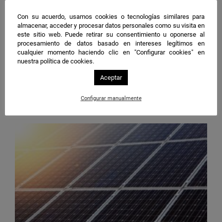
Con su acuerdo, usamos cookies o tecnologías similares para
almacenar, acceder y procesar datos personales como su visita en
21 may 2025
este sitio web. Puede retirar su consentimiento u oponerse al
procesamiento de datos basado en intereses legítimos en
Sevilla
|
Ingenierías
cualquier momento haciendo clic en "Configurar cookies" en
La US, reconocida como ‘Innovador Clave’ en
nuestra política de cookies.
un proyecto europeo pionero de
Aceptar
almacenamiento energético
Configurar manualmente
Leer noticia