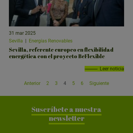
31 mar 2025
Sevilla
|
Energías Renovables
Sevilla, referente europeo en flexibilidad
energética con el proyecto BeFlexible
Leer noticia
Anterior
2
3
4
5
6
Siguiente
Suscríbete a nuestra
newsletter