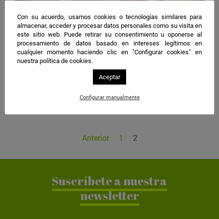
Con su acuerdo, usamos cookies o tecnologías similares para
almacenar, acceder y procesar datos personales como su visita en
11 mar 2020
este sitio web. Puede retirar su consentimiento u oponerse al
Almería
|
Energías Renovables, Movilidad
procesamiento de datos basado en intereses legítimos en
cualquier momento haciendo clic en "Configurar cookies" en
Una estación de servicio de Huércal de
nuestra política de cookies.
Almería instala el primer punto de recarga
para vehículos eléctricos con energía solar
Aceptar
Configurar manualmente
Leer noticia
Anterior
1
2
Suscríbete a nuestra
newsletter