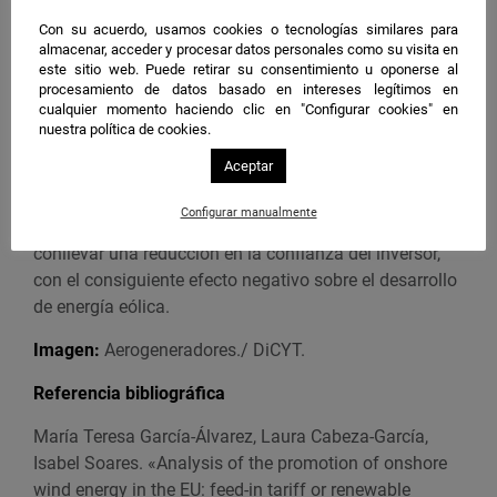
Europea 2020 y 2030”, opinan las expertas.
Con su acuerdo, usamos cookies o tecnologías similares para
almacenar, acceder y procesar datos personales como su visita en
“Un aspecto primordial para que el sistema de primas
este sitio web. Puede retirar su consentimiento u oponerse al
procesamiento de datos basado en intereses legítimos en
sea efectivo es que el diseño de dicha política sea
cualquier momento haciendo clic en "Configurar cookies" en
estable”, afirman. En la medida en que se introduzcan
nuestra política de cookies.
frecuentes cambios en el diseño del sistema de primas
Aceptar
se verán afectados los costes financieros y los costes
de desarrollo del proyecto de la energía renovable. Este
Configurar manualmente
incremento de incertidumbre regulatoria podría
conllevar una reducción en la confianza del inversor,
con el consiguiente efecto negativo sobre el desarrollo
de energía eólica.
Imagen:
Aerogeneradores./ DiCYT.
Referencia bibliográfica
María Teresa García-Álvarez, Laura Cabeza-García,
Isabel Soares. «Analysis of the promotion of onshore
wind energy in the EU: feed-in tariff or renewable