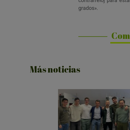
contrarreloj para est
grados».
Com
Más noticias