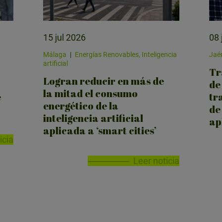
15 jul 2026
08 
Málaga
|
Energías Renovables, Inteligencia
Jaé
artificial
Tr
Logran reducir en más de
de
la mitad el consumo
e
tr
energético de la
de
inteligencia artificial
ap
aplicada a ‘smart cities’
icia
Leer noticia