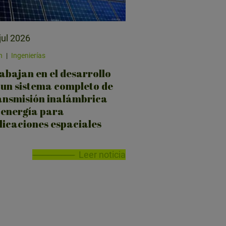
jul 2026
n
|
Ingenierías
abajan en el desarrollo
 un sistema completo de
ansmisión inalámbrica
 energía para
licaciones espaciales
Leer noticia