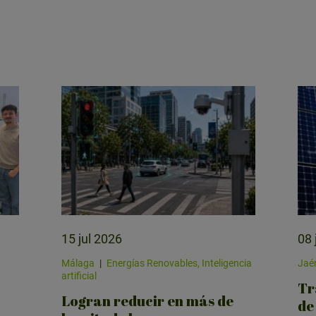
15 jul 2026
08 
Málaga
|
Energías Renovables, Inteligencia
Jaé
artificial
Tr
Logran reducir en más de
de