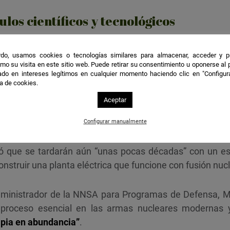
los científicos y tecnológicos
ra del laboratorio de California,
Kim Budil
, matizó que t
do, usamos cookies o tecnologías similares para almacenar, acceder y p
científicos sino tecnológicos” a la hora de tener fines com
mo su visita en este sitio web. Puede retirar su consentimiento u oponerse al
do en intereses legítimos en cualquier momento haciendo clic en "Configur
ca de cookies.
 cápsula que ha ardido una vez y para obtener energía 
Aceptar
ulas que consigan producir varios eventos de ignición 
Configurar manualmente
uló que se tardarán aún “unas pocas décadas” con un e
onstruir una planta eléctrica que funcione con fusión nucl
eadministrador de la NNSA para Programas de Defensa, 
 proceso esencial en las armas nucleares modernas y
mpia en abundancia”
.