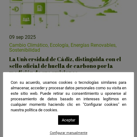
09 sep 2025
Cambio Climático, Ecología, Energías Renovables,
Sostenibilidad
La Universidad de Cádiz, distinguida con el
sello oficial de huella de carbono por la
medición de sus emisiones
Con su acuerdo, usamos cookies o tecnologías similares para
Leer noticia
almacenar, acceder y procesar datos personales como su visita en
este sitio web. Puede retirar su consentimiento u oponerse al
procesamiento de datos basado en intereses legítimos en
cualquier momento haciendo clic en "Configurar cookies" en
nuestra política de cookies.
Aceptar
Configurar manualmente